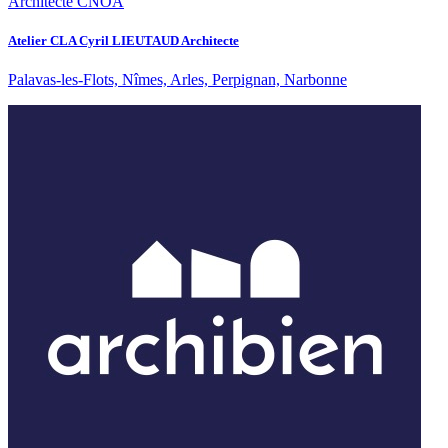
Architecte CNOA
Atelier CLA Cyril LIEUTAUD Architecte
Palavas-les-Flots, Nîmes, Arles, Perpignan, Narbonne