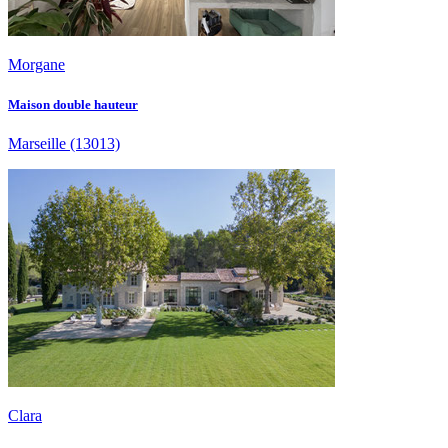
Morgane
Maison double hauteur
Marseille
(13013)
Clara