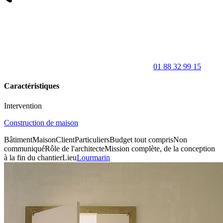
01 88 32 99 15
Caractéristiques
Intervention
Construction de maison
Bâtiment
Maison
Client
Particuliers
Budget tout compris
Non
communiqué
Rôle de l'architecte
Mission complète, de la conception
à la fin du chantier
Lieu
Lourmarin