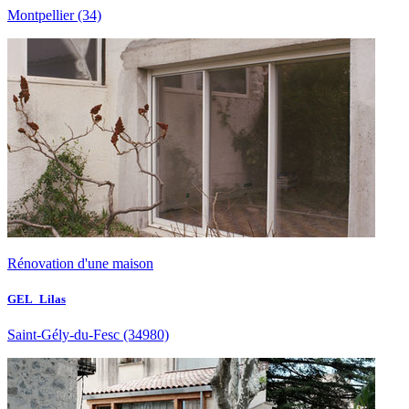
Montpellier
(34)
Rénovation d'une maison
GEL_Lilas
Saint-Gély-du-Fesc
(34980)