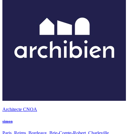
Architecte CNOA
simon
Paris, Reims, Bordeaux, Brie-Comte-Robert, Charleville