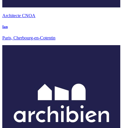
Architecte CNOA
Ian
Paris, Cherbourg-en-Cotentin