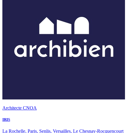
Architecte CNOA
IRIS
La Rochelle, Paris, Senlis, Versailles, Le Chesnay-Rocquencourt