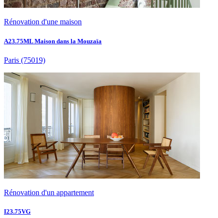
Rénovation d'une maison
A23.75ML Maison dans la Mouzaïa
Paris
(75019)
Rénovation d'un appartement
I23.75VG