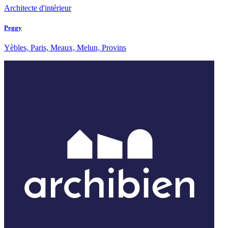
Architecte d'intérieur
Peggy
Yèbles, Paris, Meaux, Melun, Provins