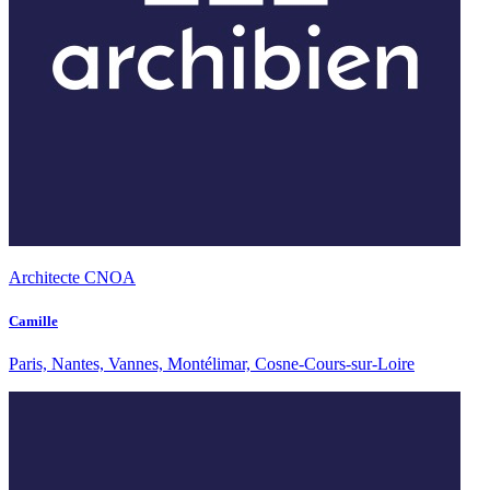
Architecte CNOA
Camille
Paris, Nantes, Vannes, Montélimar, Cosne-Cours-sur-Loire