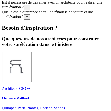
Quel est le prix au mètre carré d’une surélévation faite par un archit
Est-il nécessaire de travailler avec un architecte pour réaliser une
Il y a deux grandes contraintes aux projets de réhausse de bâtiments : 
surélévation ?
Il est aussi utile de préciser que le coût moyen d’un projet géré par un
Quelle est la différence entre une réhausse de toiture et une
Ce n’est pas toujours obligatoire, mais comme les surélévations suppos
surélévation ?
Réhausser la toiture consiste à modifier la forme de la toiture exista
Besoin d'inspiration ?
Quelques-uns de nos architectes pour construire
votre surélévation dans le Finistère
Architecte CNOA
Clémence Maillard
Quimper, Paris, Nantes, Lorient, Vannes