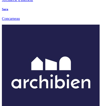
Sara
Concarneau