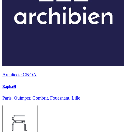
Architecte CNOA
Raphaël
Paris, Quimper, Combrit, Fouesnant, Lille