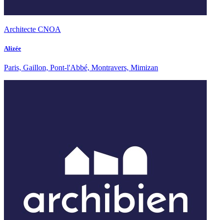
Architecte CNOA
Alizée
Paris, Gaillon, Pont-l'Abbé, Montravers, Mimizan