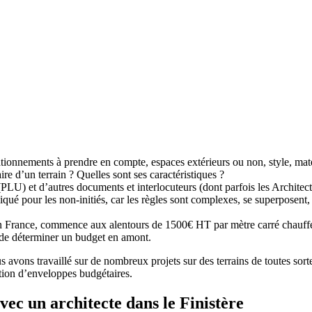
tationnements à prendre en compte, espaces extérieurs ou non, style, m
ire d’un terrain ? Quelles sont ses caractéristiques ?
(PLU) et d’autres documents et interlocuteurs (dont parfois les Archite
ué pour les non-initiés, car les règles sont complexes, se superposent,
 en France, commence aux alentours de 1500€ HT par mètre carré chauffé 
le de déterminer un budget en amont.
vons travaillé sur de nombreux projets sur des terrains de toutes sorte
ition d’enveloppes budgétaires.
vec un architecte dans le Finistère