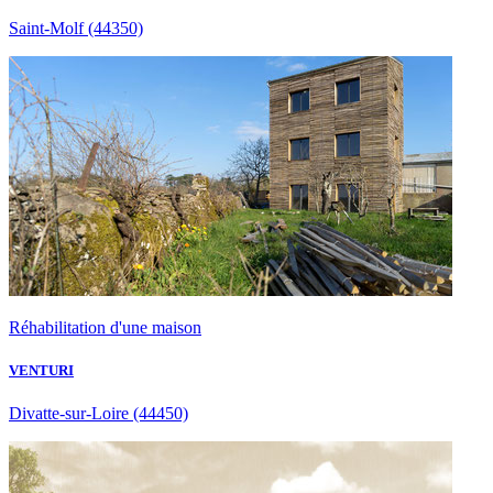
Saint-Molf
(44350)
Réhabilitation d'une maison
VENTURI
Divatte-sur-Loire
(44450)