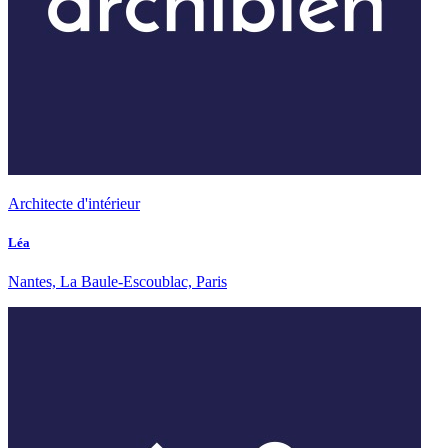
Architecte d'intérieur
Léa
Nantes, La Baule-Escoublac, Paris