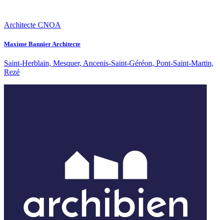
Architecte CNOA
Maxime Bannier Architecte
Saint-Herblain, Mesquer, Ancenis-Saint-Géréon, Pont-Saint-Martin,
Rezé