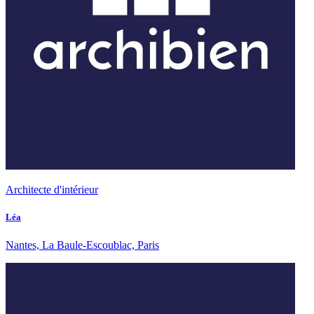
Architecte d'intérieur
Léa
Nantes, La Baule-Escoublac, Paris