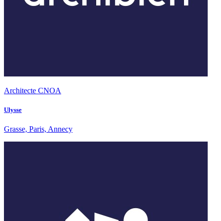
Architecte CNOA
Ulysse
Grasse, Paris, Annecy