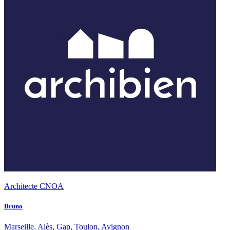
Architecte CNOA
Bruno
Marseille, Alès, Gap, Toulon, Avignon