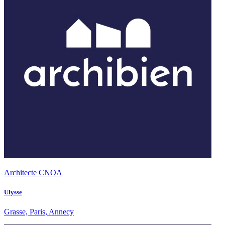
Architecte CNOA
Ulysse
Grasse, Paris, Annecy