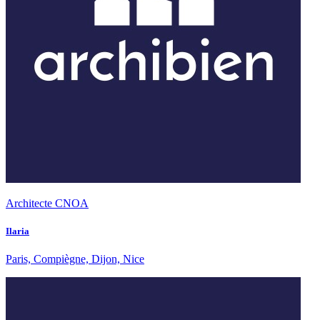
Architecte CNOA
Ilaria
Paris, Compiègne, Dijon, Nice