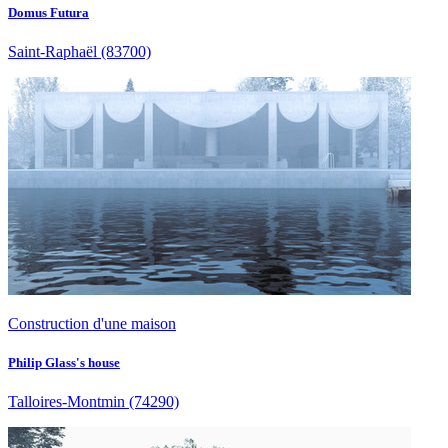
Domus Futura
Saint-Raphaël
(83700)
Construction d'une maison
Philip Glass's house
Talloires-Montmin
(74290)