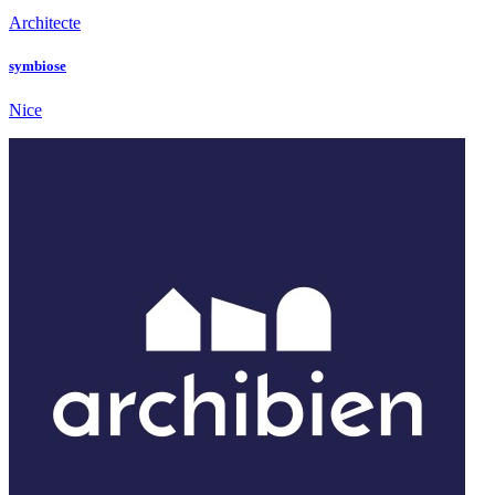
Architecte
symbiose
Nice