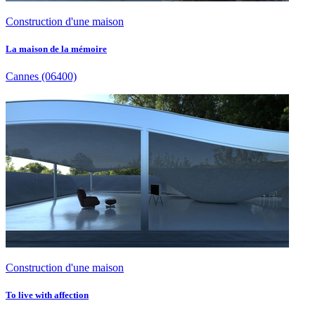
Construction d'une maison
La maison de la mémoire
Cannes
(06400)
Construction d'une maison
To live with affection