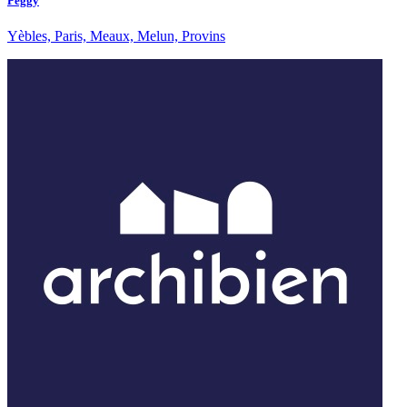
Peggy
Yèbles, Paris, Meaux, Melun, Provins