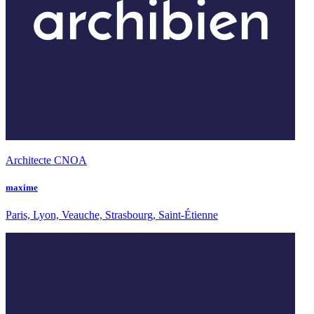
Architecte CNOA
maxime
Paris, Lyon, Veauche, Strasbourg, Saint-Étienne