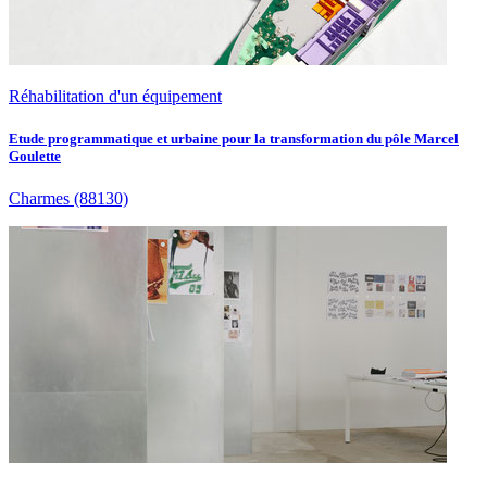
Réhabilitation d'un équipement
Etude programmatique et urbaine pour la transformation du pôle Marcel
Goulette
Charmes
(88130)