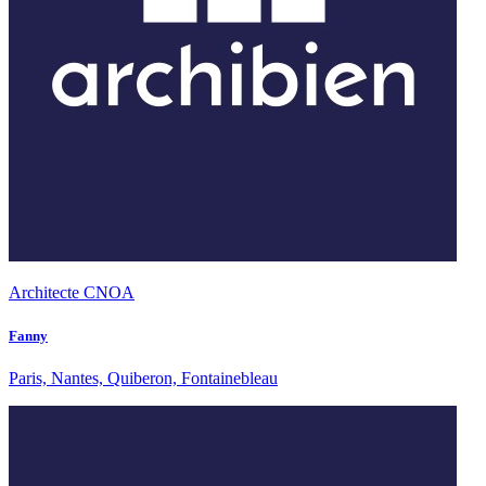
Architecte CNOA
Fanny
Paris, Nantes, Quiberon, Fontainebleau