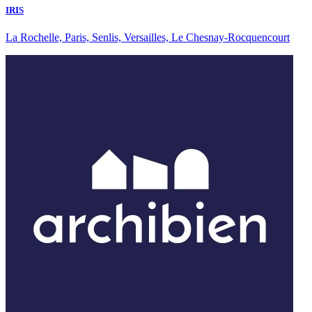
IRIS
La Rochelle, Paris, Senlis, Versailles, Le Chesnay-Rocquencourt