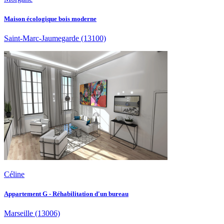
Maison écologique bois moderne
Saint-Marc-Jaumegarde
(13100)
Céline
Appartement G - Réhabilitation d'un bureau
Marseille
(13006)