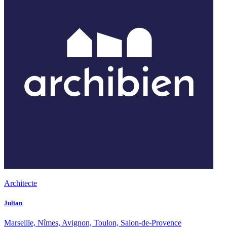
Architecte
Julian
Marseille, Nîmes, Avignon, Toulon, Salon-de-Provence