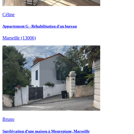
Céline
Appartement G - Réhabilitation d'un bureau
Marseille
(13006)
Bruno
Surélévation d’une maison à Mourepiane, Marseille