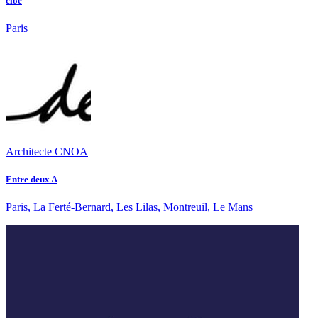
cloé
Paris
Architecte CNOA
Entre deux A
Paris, La Ferté-Bernard, Les Lilas, Montreuil, Le Mans