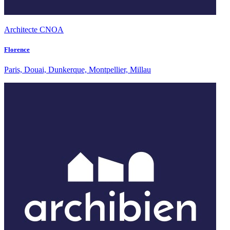
Architecte CNOA
Florence
Paris, Douai, Dunkerque, Montpellier, Millau