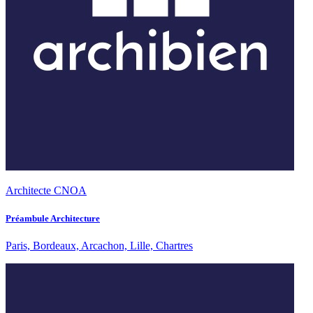
Architecte CNOA
Préambule Architecture
Paris, Bordeaux, Arcachon, Lille, Chartres