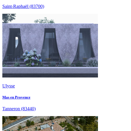
Saint-Raphaël
(83700)
Ulysse
Mas en Provence
Tanneron
(83440)