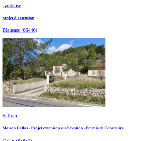
symbiose
projet d'extension
Blausasc
(06440)
Saffran
Maison Callas - Projet extension surélévation - Permis de Construire
Callas
(83830)