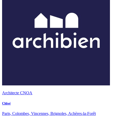
Architecte CNOA
Chloé
Paris, Colombes, Vincennes, Brignoles, Achères-la-Forêt