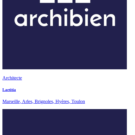
Architecte
Laetitia
Marseille, Arles, Brignoles, Hyères, Toulon