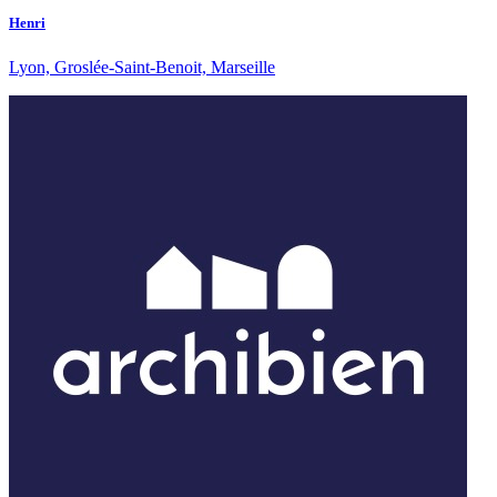
Henri
Lyon, Groslée-Saint-Benoit, Marseille