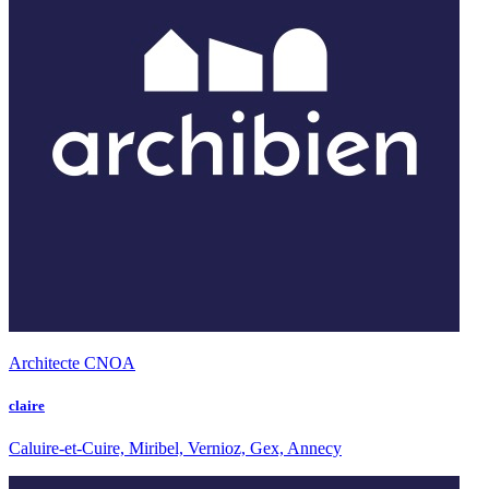
Architecte CNOA
claire
Caluire-et-Cuire, Miribel, Vernioz, Gex, Annecy