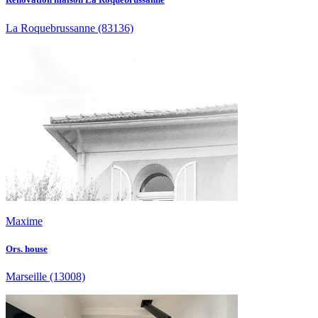
La Roquebrussanne
(83136)
Maxime
Ors. house
Marseille
(13008)