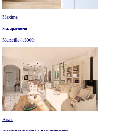
Maxime
Sca. apartment
Marseille
(13000)
Anaïs
Rénovation maison La Roquebrussanne