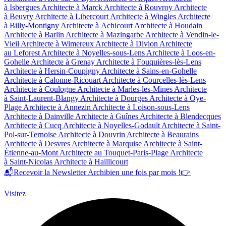
à Isbergues
Architecte à Marck
Architecte à Rouvroy
Architecte
à Beuvry
Architecte à Libercourt
Architecte à Wingles
Architecte
à Billy-Montigny
Architecte à Achicourt
Architecte à Houdain
Architecte à Barlin
Architecte à Mazingarbe
Architecte à Vendin-le-
Vieil
Architecte à Wimereux
Architecte à Divion
Architecte
au Leforest
Architecte à Noyelles-sous-Lens
Architecte à Loos-en-
Gohelle
Architecte à Grenay
Architecte à Fouquières-lès-Lens
Architecte à Hersin-Coupigny
Architecte à Sains-en-Gohelle
Architecte à Calonne-Ricouart
Architecte à Courcelles-lès-Lens
Architecte à Coulogne
Architecte à Marles-les-Mines
Architecte
à Saint-Laurent-Blangy
Architecte à Dourges
Architecte à Oye-
Plage
Architecte à Annezin
Architecte à Loison-sous-Lens
Architecte à Dainville
Architecte à Guînes
Architecte à Blendecques
Architecte à Cucq
Architecte à Noyelles-Godault
Architecte à Saint-
Pol-sur-Ternoise
Architecte à Douvrin
Architecte à Beaurains
Architecte à Desvres
Architecte à Marquise
Architecte à Saint-
Étienne-au-Mont
Architecte au Touquet-Paris-Plage
Architecte
à Saint-Nicolas
Architecte à Haillicourt
📬
Recevoir la Newsletter Archibien une fois par mois !
👉
Visitez