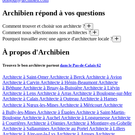
bonjour@archibien.com
Archibien répond à vos questions
Comment trouver et choisir son architecte ?
Comment nous sélectionnons nos architectes ?
1. Définissons votre projet (espaces, style, budget, délais, etc)
Pourquoi travailler avec une agence d'architecture locale ?
2. Rencontrez 3 architectes sélectionnés spécialement pour vou
Nous avons plusieurs critères pour choisir les architectes : ils doivent
3. Trois semaines plus tard, ils livrent leurs propositions conçues
Parce qu’elle connaît les techniques de construction locales et de
À propos d'Archibien
Parce qu’elle connaît les règlements d’urbanisme et vous fera 
Pouvoir comparer et choisir, c’est tout l’intérêt d’Archibien
Parce qu’elle pourra être bien présente sur le chantier pour son 
Trouvez le bon architecte partout
dans le Pas-de-Calais 62
Nos appels d'offre vous permettent d'obtenir des esquisses conçues, dess
Architecte à Saint-Omer
Architecte à Berck
Architecte à Avion
Architecte à Carvin
Architecte à Hénin-Beaumont
Architecte
à Béthune
Architecte à Bruay-la-Buissière
Architecte à Liévin
Architecte à Lens
Architecte à Arras
Architecte à Boulogne-sur-Mer
Architecte à Calais
Architecte à Outreau
Architecte à Harnes
Architecte à Nœux-les-Mines
Architecte à Méricourt
Architecte
à Bully-les-Mines
Architecte à Étaples
Architecte à Saint-Martin-
Boulogne
Architecte à Auchel
Architecte à Longuenesse
Architecte
à Courrières
Architecte à Oignies
Architecte à Montigny-en-Gohelle
Architecte à Sallaumines
Architecte au Portel
Architecte à Lillers
Architecte à Aire-sur-la-Lys
Architecte à Arques
Architecte