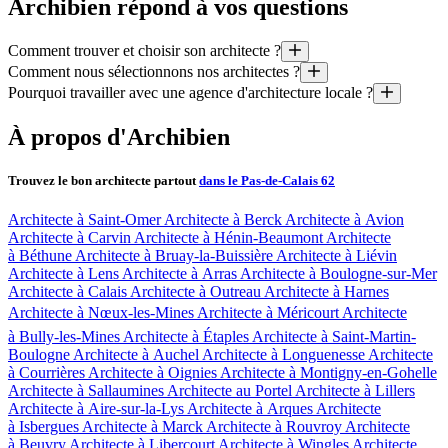
Archibien répond à vos questions
Comment trouver et choisir son architecte ?
Comment nous sélectionnons nos architectes ?
1. Définissons votre projet (espaces, style, budget, délais, etc)
Pourquoi travailler avec une agence d'architecture locale ?
2. Rencontrez 3 architectes sélectionnés spécialement pour vou
Nous avons plusieurs critères pour choisir les architectes : ils doivent
3. Trois semaines plus tard, ils livrent leurs propositions conçues
Parce qu’elle connaît les techniques de construction locales et de
À propos d'Archibien
Parce qu’elle connaît les règlements d’urbanisme et vous fera 
Pouvoir comparer et choisir, c’est tout l’intérêt d’Archibien
Parce qu’elle pourra être bien présente sur le chantier pour son 
Trouvez le bon architecte partout
dans le Pas-de-Calais 62
Nos appels d'offre vous permettent d'obtenir des esquisses conçues, dess
Architecte à Saint-Omer
Architecte à Berck
Architecte à Avion
Architecte à Carvin
Architecte à Hénin-Beaumont
Architecte
à Béthune
Architecte à Bruay-la-Buissière
Architecte à Liévin
Architecte à Lens
Architecte à Arras
Architecte à Boulogne-sur-Mer
Architecte à Calais
Architecte à Outreau
Architecte à Harnes
Architecte à Nœux-les-Mines
Architecte à Méricourt
Architecte
à Bully-les-Mines
Architecte à Étaples
Architecte à Saint-Martin-
Boulogne
Architecte à Auchel
Architecte à Longuenesse
Architecte
à Courrières
Architecte à Oignies
Architecte à Montigny-en-Gohelle
Architecte à Sallaumines
Architecte au Portel
Architecte à Lillers
Architecte à Aire-sur-la-Lys
Architecte à Arques
Architecte
à Isbergues
Architecte à Marck
Architecte à Rouvroy
Architecte
à Beuvry
Architecte à Libercourt
Architecte à Wingles
Architecte