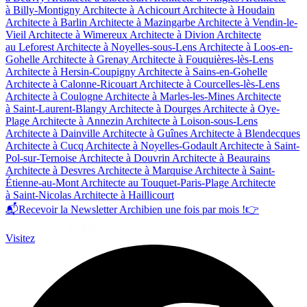
à Billy-Montigny
Architecte à Achicourt
Architecte à Houdain
Architecte à Barlin
Architecte à Mazingarbe
Architecte à Vendin-le-
Vieil
Architecte à Wimereux
Architecte à Divion
Architecte
au Leforest
Architecte à Noyelles-sous-Lens
Architecte à Loos-en-
Gohelle
Architecte à Grenay
Architecte à Fouquières-lès-Lens
Architecte à Hersin-Coupigny
Architecte à Sains-en-Gohelle
Architecte à Calonne-Ricouart
Architecte à Courcelles-lès-Lens
Architecte à Coulogne
Architecte à Marles-les-Mines
Architecte
à Saint-Laurent-Blangy
Architecte à Dourges
Architecte à Oye-
Plage
Architecte à Annezin
Architecte à Loison-sous-Lens
Architecte à Dainville
Architecte à Guînes
Architecte à Blendecques
Architecte à Cucq
Architecte à Noyelles-Godault
Architecte à Saint-
Pol-sur-Ternoise
Architecte à Douvrin
Architecte à Beaurains
Architecte à Desvres
Architecte à Marquise
Architecte à Saint-
Étienne-au-Mont
Architecte au Touquet-Paris-Plage
Architecte
à Saint-Nicolas
Architecte à Haillicourt
📬
Recevoir la Newsletter Archibien une fois par mois !
👉
Visitez