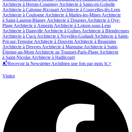
Architecte à Hersin-Coupigny
Architecte à Sains-en-Gohelle
Architecte à Calonne-Ricouart
Architecte à Courcelles-lès-Lens
Architecte à Coulogne
Architecte à Marles-les-Mines
Architecte
à Saint-Laurent-Blangy
Architecte à Dourges
Architecte à Oye-
Plage
Architecte à Annezin
Architecte à Loison-sous-Lens
Architecte à Dainville
Architecte à Guînes
Architecte à Blendecques
Architecte à Cucq
Architecte à Noyelles-Godault
Architecte à Saint-
Pol-sur-Ternoise
Architecte à Douvrin
Architecte à Beaurains
Architecte à Desvres
Architecte à Marquise
Architecte à Saint-
Étienne-au-Mont
Architecte au Touquet-Paris-Plage
Architecte
à Saint-Nicolas
Architecte à Haillicourt
📬
Recevoir la Newsletter Archibien une fois par mois !
👉
Visitez