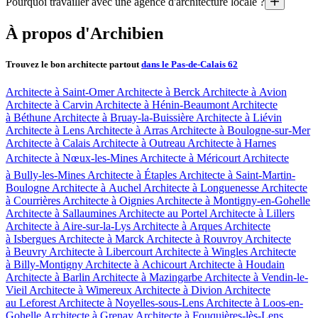
Pourquoi travailler avec une agence d'architecture locale ?
2. Rencontrez 3 architectes sélectionnés spécialement pour vou
Nous avons plusieurs critères pour choisir les architectes : ils doivent
3. Trois semaines plus tard, ils livrent leurs propositions conçues
Parce qu’elle connaît les techniques de construction locales et de
À propos d'Archibien
Parce qu’elle connaît les règlements d’urbanisme et vous fera 
Pouvoir comparer et choisir, c’est tout l’intérêt d’Archibien
Parce qu’elle pourra être bien présente sur le chantier pour son 
Trouvez le bon architecte partout
dans le Pas-de-Calais 62
Nos appels d'offre vous permettent d'obtenir des esquisses conçues, dess
Architecte à Saint-Omer
Architecte à Berck
Architecte à Avion
Architecte à Carvin
Architecte à Hénin-Beaumont
Architecte
à Béthune
Architecte à Bruay-la-Buissière
Architecte à Liévin
Architecte à Lens
Architecte à Arras
Architecte à Boulogne-sur-Mer
Architecte à Calais
Architecte à Outreau
Architecte à Harnes
Architecte à Nœux-les-Mines
Architecte à Méricourt
Architecte
à Bully-les-Mines
Architecte à Étaples
Architecte à Saint-Martin-
Boulogne
Architecte à Auchel
Architecte à Longuenesse
Architecte
à Courrières
Architecte à Oignies
Architecte à Montigny-en-Gohelle
Architecte à Sallaumines
Architecte au Portel
Architecte à Lillers
Architecte à Aire-sur-la-Lys
Architecte à Arques
Architecte
à Isbergues
Architecte à Marck
Architecte à Rouvroy
Architecte
à Beuvry
Architecte à Libercourt
Architecte à Wingles
Architecte
à Billy-Montigny
Architecte à Achicourt
Architecte à Houdain
Architecte à Barlin
Architecte à Mazingarbe
Architecte à Vendin-le-
Vieil
Architecte à Wimereux
Architecte à Divion
Architecte
au Leforest
Architecte à Noyelles-sous-Lens
Architecte à Loos-en-
Gohelle
Architecte à Grenay
Architecte à Fouquières-lès-Lens