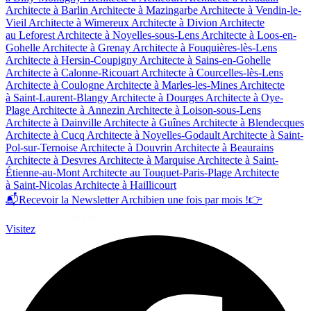
Architecte à Barlin
Architecte à Mazingarbe
Architecte à Vendin-le-
Vieil
Architecte à Wimereux
Architecte à Divion
Architecte
au Leforest
Architecte à Noyelles-sous-Lens
Architecte à Loos-en-
Gohelle
Architecte à Grenay
Architecte à Fouquières-lès-Lens
Architecte à Hersin-Coupigny
Architecte à Sains-en-Gohelle
Architecte à Calonne-Ricouart
Architecte à Courcelles-lès-Lens
Architecte à Coulogne
Architecte à Marles-les-Mines
Architecte
à Saint-Laurent-Blangy
Architecte à Dourges
Architecte à Oye-
Plage
Architecte à Annezin
Architecte à Loison-sous-Lens
Architecte à Dainville
Architecte à Guînes
Architecte à Blendecques
Architecte à Cucq
Architecte à Noyelles-Godault
Architecte à Saint-
Pol-sur-Ternoise
Architecte à Douvrin
Architecte à Beaurains
Architecte à Desvres
Architecte à Marquise
Architecte à Saint-
Étienne-au-Mont
Architecte au Touquet-Paris-Plage
Architecte
à Saint-Nicolas
Architecte à Haillicourt
📬
Recevoir la Newsletter Archibien une fois par mois !
👉
Visitez