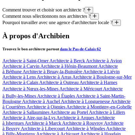
Comment trouver et choisir son architecte ?
Comment nous sélectionnons nos architectes ?
1. Définissons votre projet (espaces, style, budget, délais, etc)
Pourquoi travailler avec une agence d'architecture locale ?
2. Rencontrez 3 architectes sélectionnés spécialement pour vou
Nous avons plusieurs critères pour choisir les architectes : ils doivent
3. Trois semaines plus tard, ils livrent leurs propositions conçues
Parce qu’elle connaît les techniques de construction locales et de
À propos d'Archibien
Parce qu’elle connaît les règlements d’urbanisme et vous fera 
Pouvoir comparer et choisir, c’est tout l’intérêt d’Archibien
Parce qu’elle pourra être bien présente sur le chantier pour son 
Trouvez le bon architecte partout
dans le Pas-de-Calais 62
Nos appels d'offre vous permettent d'obtenir des esquisses conçues, dess
Architecte à Saint-Omer
Architecte à Berck
Architecte à Avion
Architecte à Carvin
Architecte à Hénin-Beaumont
Architecte
à Béthune
Architecte à Bruay-la-Buissière
Architecte à Liévin
Architecte à Lens
Architecte à Arras
Architecte à Boulogne-sur-Mer
Architecte à Calais
Architecte à Outreau
Architecte à Harnes
Architecte à Nœux-les-Mines
Architecte à Méricourt
Architecte
à Bully-les-Mines
Architecte à Étaples
Architecte à Saint-Martin-
Boulogne
Architecte à Auchel
Architecte à Longuenesse
Architecte
à Courrières
Architecte à Oignies
Architecte à Montigny-en-Gohelle
Architecte à Sallaumines
Architecte au Portel
Architecte à Lillers
Architecte à Aire-sur-la-Lys
Architecte à Arques
Architecte
à Isbergues
Architecte à Marck
Architecte à Rouvroy
Architecte
à Beuvry
Architecte à Libercourt
Architecte à Wingles
Architecte
à Billy-Montigny
Architecte à Achicourt
Architecte à Houdain