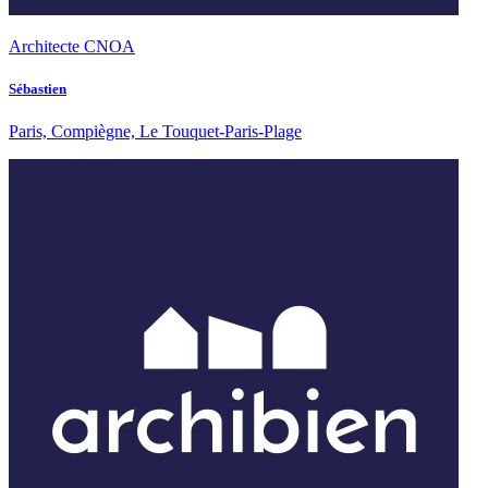
Architecte CNOA
Sébastien
Paris, Compiègne, Le Touquet-Paris-Plage