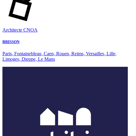
Architecte CNOA
BRISSON
Paris, Fontainebleau, Caen, Rouen, Reims, Versailles, Lille,
Limoges, Dieppe, Le Mans