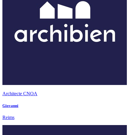
Architecte CNOA
Giovanni
Reims