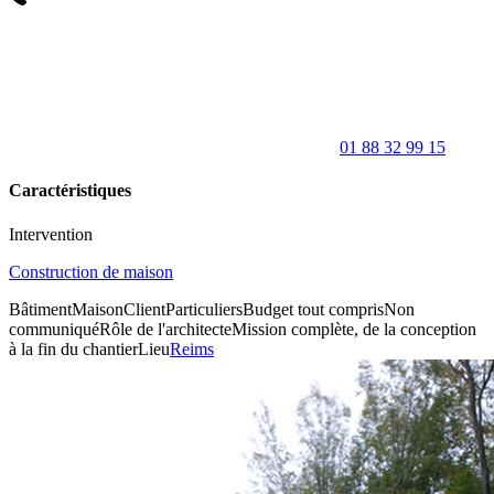
01 88 32 99 15
Caractéristiques
Intervention
Construction de maison
Bâtiment
Maison
Client
Particuliers
Budget tout compris
Non
communiqué
Rôle de l'architecte
Mission complète, de la conception
à la fin du chantier
Lieu
Reims