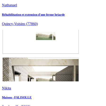
Nathanael
Réhabilitation et extension d'une ferme briarde
Quincy-Voisins
(77860)
Nikita
Maison - FALISOLLE