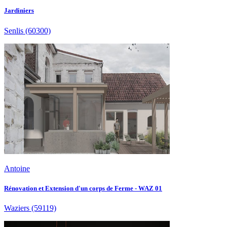
Jardiniers
Senlis
(60300)
Antoine
Rénovation et Extension d'un corps de Ferme - WAZ 01
Waziers
(59119)