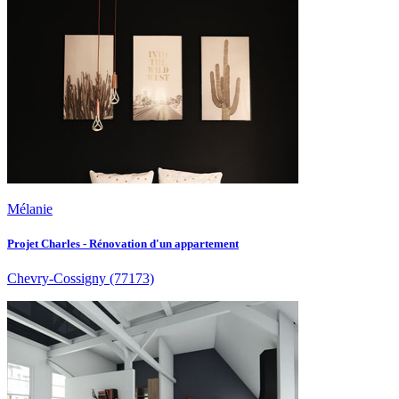
Mélanie
Projet Charles - Rénovation d'un appartement
Chevry-Cossigny
(77173)