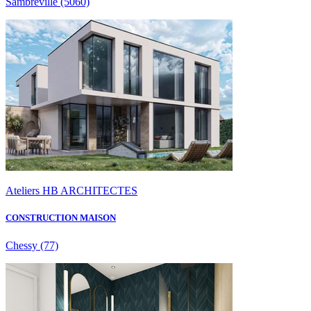
Sambreville
(5060)
Ateliers HB ARCHITECTES
CONSTRUCTION MAISON
Chessy
(77)