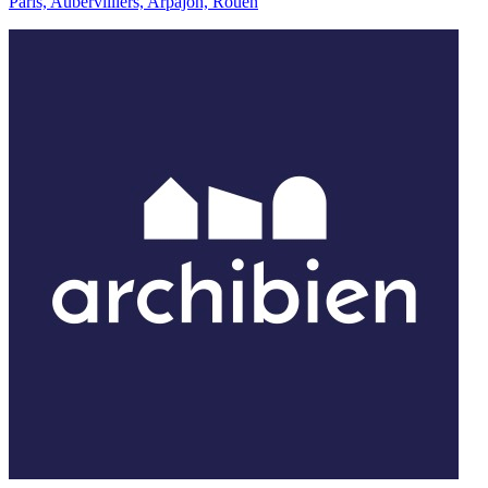
Paris, Aubervilliers, Arpajon, Rouen