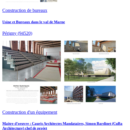
Construction de bureaux
Usine et Bureaux dans le val de Marne
Périgny
(94520)
Construction d'un équipement
Maitre d’oeuvre : Cauris Architectes Mandataires, Simon Bardinet (CuBa
Architecture) chef de projet