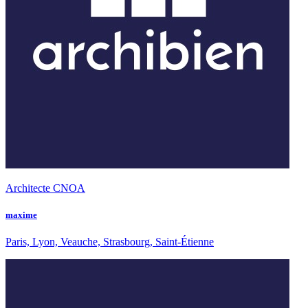
Architecte CNOA
maxime
Paris, Lyon, Veauche, Strasbourg, Saint-Étienne