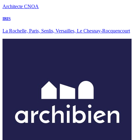
Architecte CNOA
IRIS
La Rochelle, Paris, Senlis, Versailles, Le Chesnay-Rocquencourt