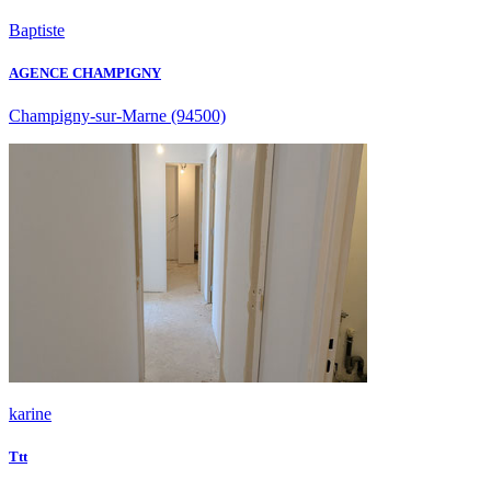
Baptiste
AGENCE CHAMPIGNY
Champigny-sur-Marne
(94500)
karine
Ttt