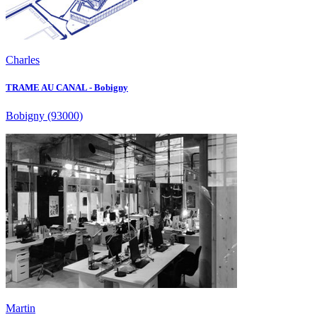
Charles
TRAME AU CANAL - Bobigny
Bobigny
(93000)
Martin