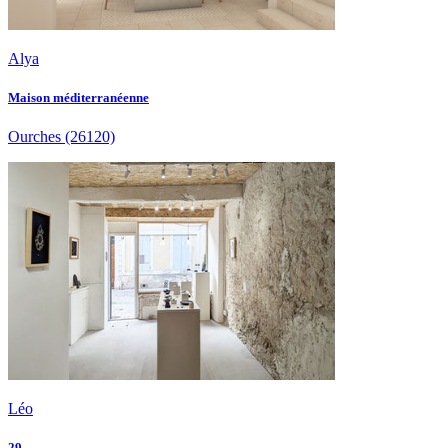
Alya
Maison méditerranéenne
Ourches
(26120)
Léo
29