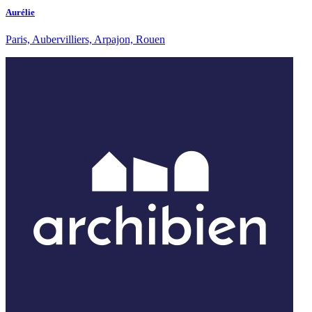
Aurélie
Paris, Aubervilliers, Arpajon, Rouen