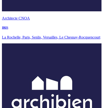
Architecte CNOA
IRIS
La Rochelle, Paris, Senlis, Versailles, Le Chesnay-Rocquencourt