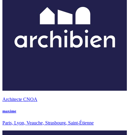
Architecte CNOA
maxime
Paris, Lyon, Veauche, Strasbourg, Saint-Étienne