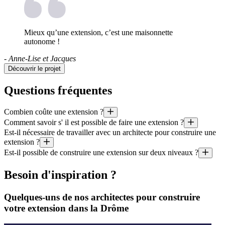
Mieux qu’une extension, c’est une maisonnette
autonome !
- Anne-Lise et Jacques
Découvrir le projet
Questions fréquentes
Combien coûte une extension ?
Comment savoir s' il est possible de faire une extension ?
Quel est le prix au mètre carré d’une extension faite par un architec
Est-il nécessaire de travailler avec un architecte pour construire une
De nos jours, les contraintes les plus importantes pour pouvoir constr
extension ?
Il est aussi utile de préciser que le coût moyen d’un projet géré par un
Est-il possible de construire une extension sur deux niveaux ?
Ce n’est pas toujours obligatoire : l’agrandissement d’une maison de p
Tout à fait : les extensions sur deux étages (voire plus !) ne sont pas 
Besoin d'inspiration ?
Quelques-uns de nos architectes pour construire
votre extension dans la Drôme