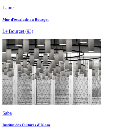
Laure
Mur d'escalade au Bourget
Le Bourget
(93)
Saba
Institut des Cultures d'Islam