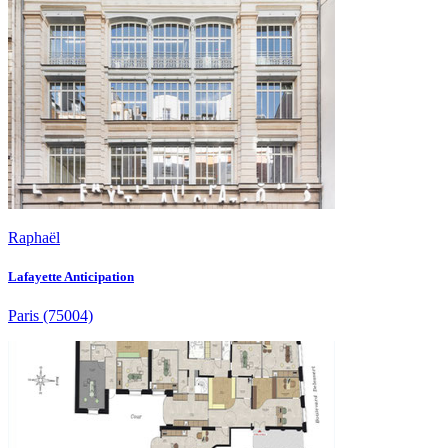
Raphaël
Lafayette Anticipation
Paris
(75004)