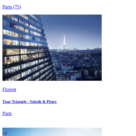
Paris
(75)
Florent
Tour Triangle - Valode & Pistre
Paris