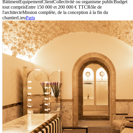
Bâtiment
Équipement
Client
Collectivité ou organisme public
Budget
tout compris
Entre 150 000 et 200 000 € TTC
Rôle de
l'architecte
Mission complète, de la conception à la fin du
chantier
Lieu
Paris