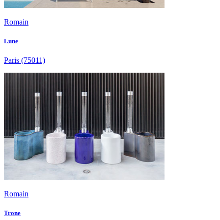
Romain
Lune
Paris
(75011)
Romain
Trone