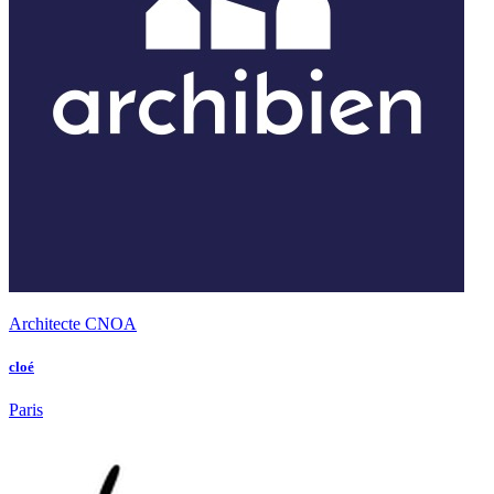
Architecte CNOA
cloé
Paris