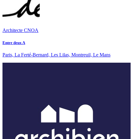
Architecte CNOA
Entre deux A
Paris, La Ferté-Bernard, Les Lilas, Montreuil, Le Mans