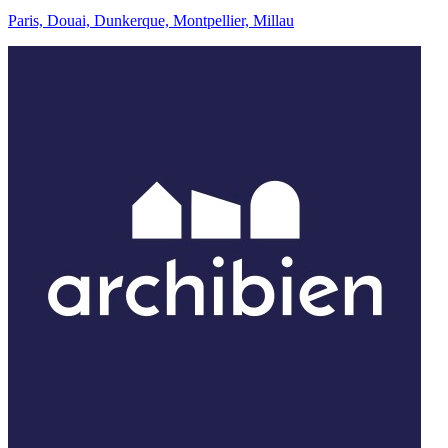
Paris, Douai, Dunkerque, Montpellier, Millau