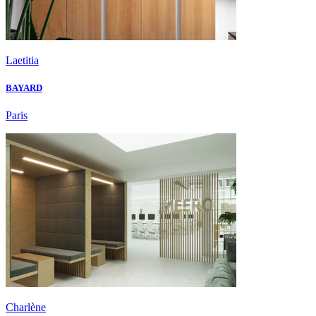
Laetitia
BAYARD
Paris
Charlène