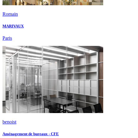
Romain
MARIVAUX
Paris
benoist
Aménagement de bureaux - CFE