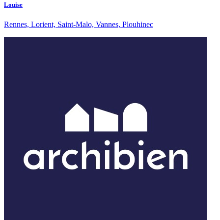
Louise
Rennes, Lorient, Saint-Malo, Vannes, Plouhinec