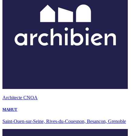
Architecte CNOA
MAHUT
Saint-Ouen-sur-Seine, Rives-du-Couesnon, Besançon, Grenoble