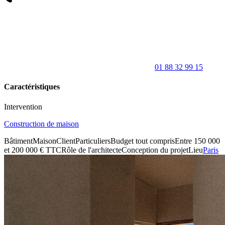
01 88 32 99 15
Caractéristiques
Intervention
Construction de maison
Bâtiment
Maison
Client
Particuliers
Budget tout compris
Entre 150 000
et 200 000 € TTC
Rôle de l'architecte
Conception du projet
Lieu
Paris