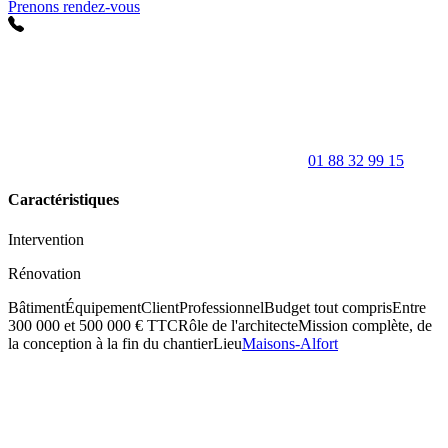
Prenons rendez-vous
01 88 32 99 15
Caractéristiques
Intervention
Rénovation
Bâtiment
Équipement
Client
Professionnel
Budget tout compris
Entre
300 000 et 500 000 € TTC
Rôle de l'architecte
Mission complète, de
la conception à la fin du chantier
Lieu
Maisons-Alfort