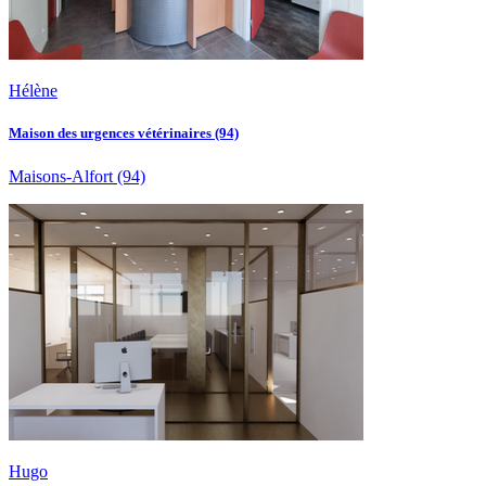
Hélène
Maison des urgences vétérinaires (94)
Maisons-Alfort
(94)
Hugo