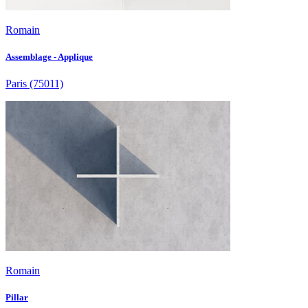
Romain
Assemblage - Applique
Paris
(75011)
Romain
Pillar