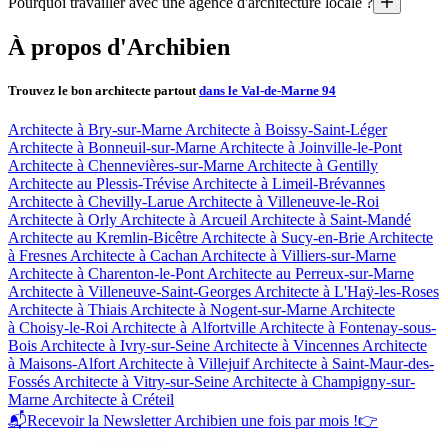
Pourquoi travailler avec une agence d'architecture locale ?
2. Rencontrez 3 architectes sélectionnés spécialement pour vou
Nous avons plusieurs critères pour choisir les architectes : ils doivent
3. Trois semaines plus tard, ils livrent leurs propositions conçues
Parce qu’elle connaît les techniques de construction locales et de
À propos d'Archibien
Parce qu’elle connaît les règlements d’urbanisme et vous fera 
Pouvoir comparer et choisir, c’est tout l’intérêt d’Archibien
Parce qu’elle pourra être bien présente sur le chantier pour son 
Trouvez le bon architecte partout
dans le Val-de-Marne 94
Nos appels d'offre vous permettent d'obtenir des esquisses conçues, dess
Architecte à Bry-sur-Marne
Architecte à Boissy-Saint-Léger
Architecte à Bonneuil-sur-Marne
Architecte à Joinville-le-Pont
Architecte à Chennevières-sur-Marne
Architecte à Gentilly
Architecte au Plessis-Trévise
Architecte à Limeil-Brévannes
Architecte à Chevilly-Larue
Architecte à Villeneuve-le-Roi
Architecte à Orly
Architecte à Arcueil
Architecte à Saint-Mandé
Architecte au Kremlin-Bicêtre
Architecte à Sucy-en-Brie
Architecte
à Fresnes
Architecte à Cachan
Architecte à Villiers-sur-Marne
Architecte à Charenton-le-Pont
Architecte au Perreux-sur-Marne
Architecte à Villeneuve-Saint-Georges
Architecte à L'Haÿ-les-Roses
Architecte à Thiais
Architecte à Nogent-sur-Marne
Architecte
à Choisy-le-Roi
Architecte à Alfortville
Architecte à Fontenay-sous-
Bois
Architecte à Ivry-sur-Seine
Architecte à Vincennes
Architecte
à Maisons-Alfort
Architecte à Villejuif
Architecte à Saint-Maur-des-
Fossés
Architecte à Vitry-sur-Seine
Architecte à Champigny-sur-
Marne
Architecte à Créteil
📬
Recevoir la Newsletter Archibien une fois par mois !
👉