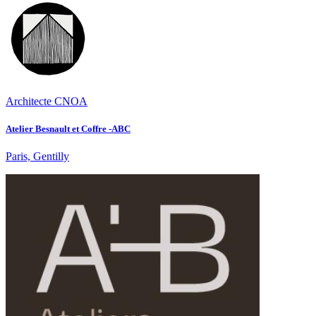
Architecte CNOA
Atelier Besnault et Coffre -ABC
Paris, Gentilly