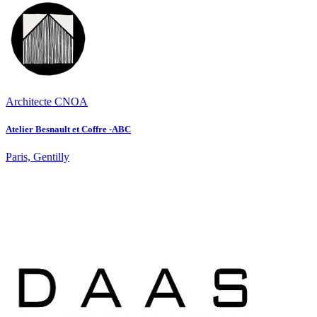
Architecte CNOA
Atelier Besnault et Coffre -ABC
Paris, Gentilly