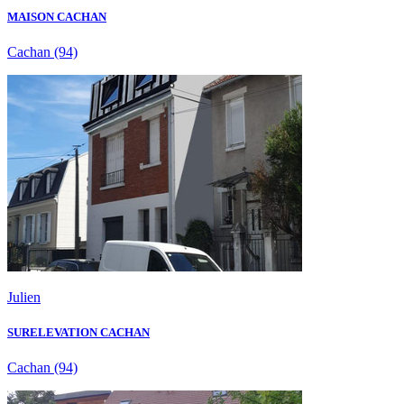
MAISON CACHAN
Cachan
(94)
Julien
SURELEVATION CACHAN
Cachan
(94)