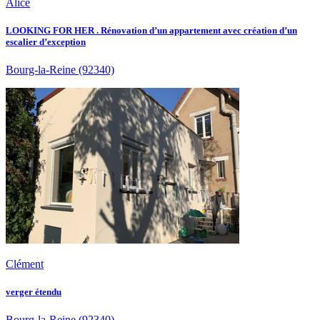
Alice
LOOKING FOR HER . Rénovation d’un appartement avec création d’un
escalier d’exception
Bourg-la-Reine
(92340)
Clément
verger étendu
Bourg-la-Reine
(92340)