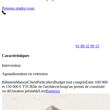
Prenons rendez-vous
01 88 32 99 15
Caractéristiques
Intervention
Agrandissement ou extension
Bâtiment
Maison
Client
Particuliers
Budget tout compris
Entre 100 000
et 150 000 € TTC
Rôle de l'architecte
Jusqu'au permis de construire
ou déclaration préalable
Lieu
Bagneux