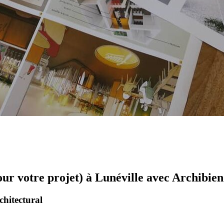
our votre projet) à Lunéville avec Archibien
chitectural