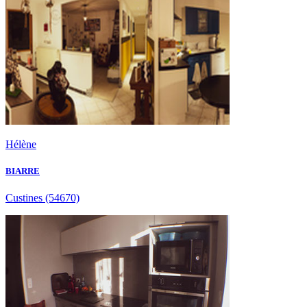
Hélène
BIARRE
Custines
(54670)