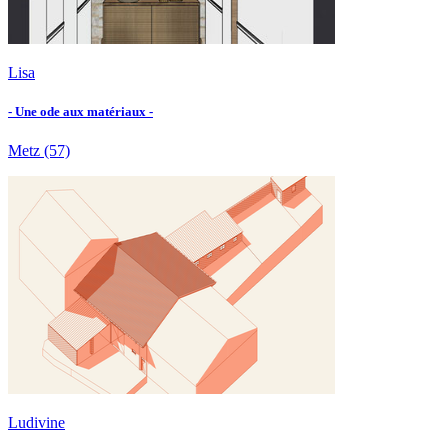
Lisa
- Une ode aux matériaux -
Metz
(57)
Ludivine