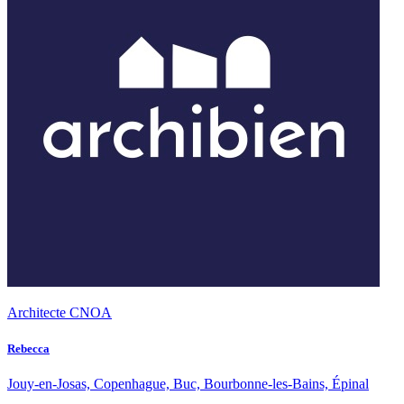
Architecte CNOA
Rebecca
Jouy-en-Josas, Copenhague, Buc, Bourbonne-les-Bains, Épinal