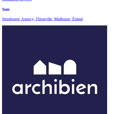
Yann
Strasbourg, Annecy, Thionville, Mulhouse, Épinal