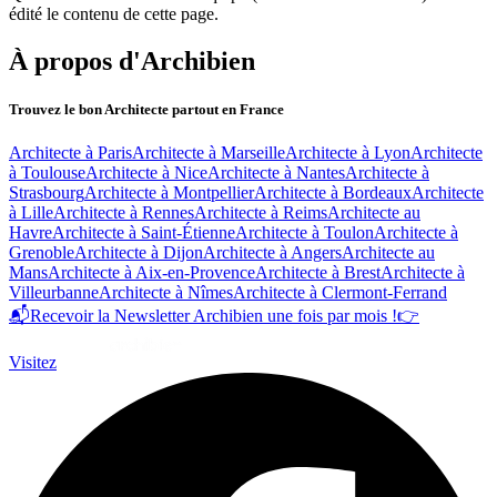
édité le contenu de cette page.
À propos d'Archibien
Trouvez le bon Architecte partout en France
Architecte à Paris
Architecte à Marseille
Architecte à Lyon
Architecte
à Toulouse
Architecte à Nice
Architecte à Nantes
Architecte à
Strasbourg
Architecte à Montpellier
Architecte à Bordeaux
Architecte
à Lille
Architecte à Rennes
Architecte à Reims
Architecte au
Havre
Architecte à Saint-Étienne
Architecte à Toulon
Architecte à
Grenoble
Architecte à Dijon
Architecte à Angers
Architecte au
Mans
Architecte à Aix-en-Provence
Architecte à Brest
Architecte à
Villeurbanne
Architecte à Nîmes
Architecte à Clermont-Ferrand
📬
Recevoir la Newsletter Archibien une fois par mois !
👉
Visitez