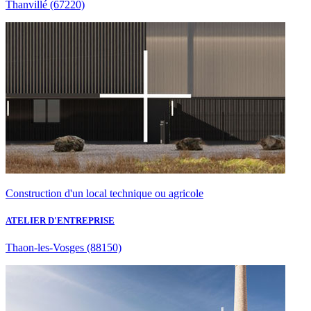
Thanvillé
(67220)
Construction d'un local technique ou agricole
ATELIER D'ENTREPRISE
Thaon-les-Vosges
(88150)